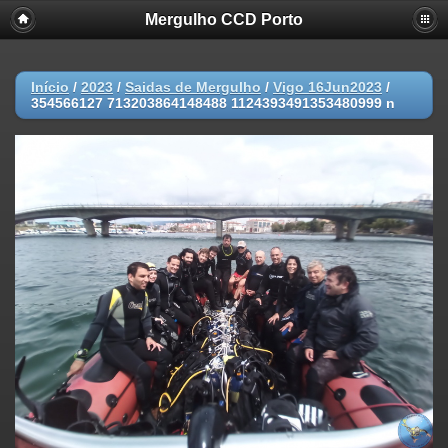
Mergulho CCD Porto
Início
/
2023
/
Saidas de Mergulho
/
Vigo 16Jun2023
/
354566127 713203864148488 1124393491353480999 n