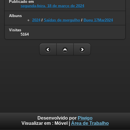
Publicado em
segunda-feira, 18 de março de 2024
Albuns
2024
/
Saídas de mergulho
/
Bueu 17Mar2024
Visitas
5164
Desenvolvido por
Piwigo
Visualizar em :
Móvel
|
Área de Trabalho