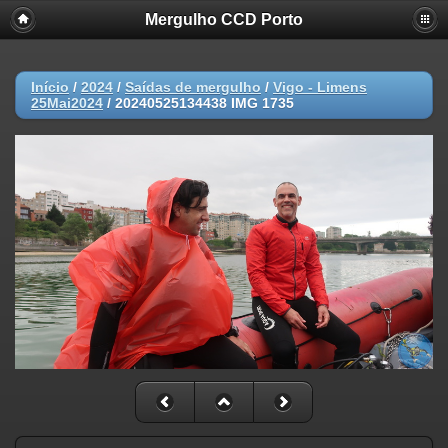
Mergulho CCD Porto
Início
/
2024
/
Saídas de mergulho
/
Vigo - Limens
25Mai2024
/
20240525134438 IMG 1735