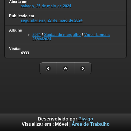
Aberta em
sábado, 25 de maio de 2024
Publicado em
segunda-feira, 27 de maio de 2024
Albuns
2024
/
Saídas de mergulho
/
Vigo - Limens
25Mai2024
Visitas
4933
Desenvolvido por
Piwigo
Visualizar em :
Móvel
|
Área de Trabalho