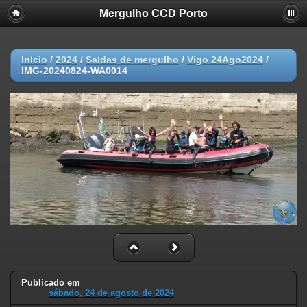
Mergulho CCD Porto
Início
/
2024
/
Saídas de mergulho
/
Vigo 24Ago2024
/
IMG-20240824-WA0014
Publicado em
sábado, 24 de agosto de 2024