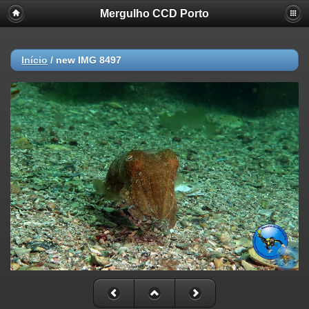
Mergulho CCD Porto
Início
/
new IMG 8497