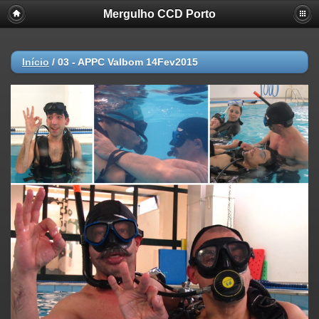
Mergulho CCD Porto
Início
/
03 - APPC Valbom 14Fev2015